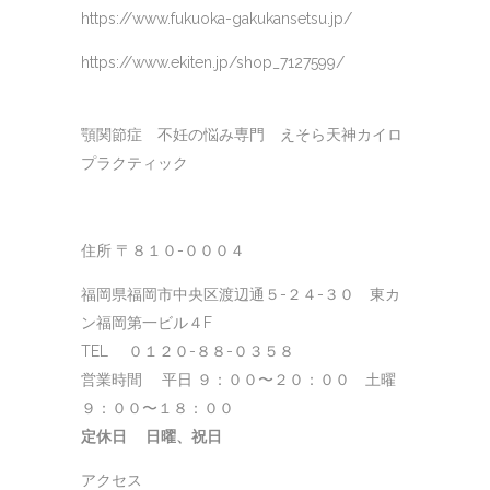
https://www.fukuoka-gakukansetsu.jp/
https://www.ekiten.jp/shop_7127599/
顎関節症 不妊の悩み専門 えそら天神カイロ
プラクティック
住所 〒８１０-０００４
福岡県福岡市中央区渡辺通５-２４-３０ 東カ
ン福岡第一ビル４F
TEL ０１２０-８８-０３５８
営業時間 平日 ９：００〜２０：００ 土曜
９：００〜１８：００
定休日 日曜、祝日
アクセス