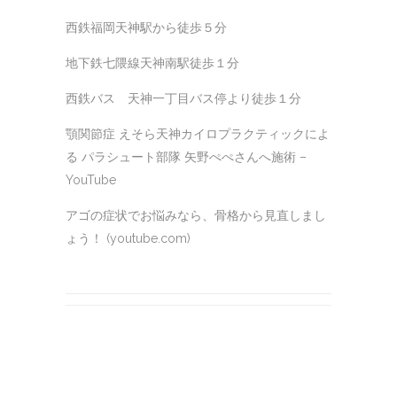
西鉄福岡天神駅から徒歩５分
地下鉄七隈線天神南駅徒歩１分
西鉄バス 天神一丁目バス停より徒歩１分
顎関節症 えそら天神カイロプラクティックによ
る パラシュート部隊 矢野ぺぺさんへ施術 –
YouTube
アゴの症状でお悩みなら、骨格から見直しまし
ょう！ (youtube.com)