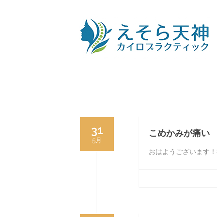
31
こめかみが痛い
5月
おはようございます！