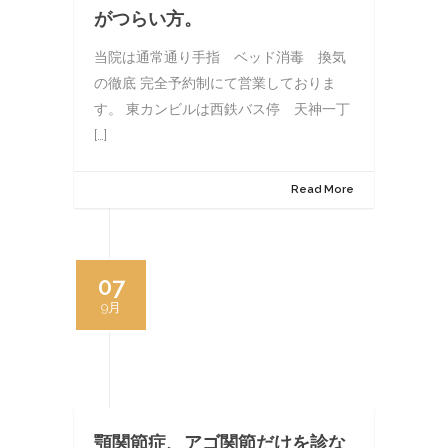
がつらい方。
当院は通常通り手指 ベッド消毒 換気
の徹底 完全予約制にて営業しておりま
す。 東カンビルは西鉄バス停 天神一丁
[…]
Read More
07
9月
顎関節症、アゴ関節だけを診な