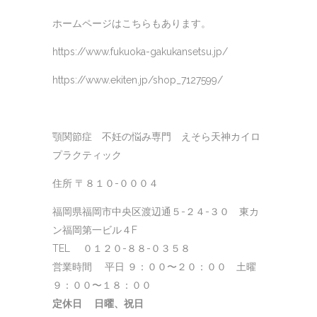
ホームページはこちらもあります。
https://www.fukuoka-gakukansetsu.jp/
https://www.ekiten.jp/shop_7127599/
顎関節症 不妊の悩み専門 えそら天神カイロ
プラクティック
住所 〒８１０-０００４
福岡県福岡市中央区渡辺通５-２４-３０ 東カ
ン福岡第一ビル４F
TEL ０１２０-８８-０３５８
営業時間 平日 ９：００〜２０：００ 土曜
９：００〜１８：００
定休日 日曜、祝日